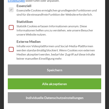
Einsatz als Ladegerät und
Einstellungen
widerrufen oder anpassen.
Es folgt eine Liste der Service-Gruppen, für die eine Einwill
Fremdstromversorgung und zur
Essenziell
Fahrzeugversorgung im Pufferbetrieb
Essenzielle Cookies ermöglichen grundlegende Funktionen und
sind für die einwandfreie Funktion der Website erforderlich.
Geeignet für Bleisäure, Gel, AGM, Vlies und
Lithium-Ionen Akkus
Statistiken
Umfangreiche Schutz- und
Statistik Cookies erfassen Informationen anonym. Diese
Selbstschutzfunktionen
Informationen helfen uns zu verstehen, wie unsere Besucher
unsere Website nutzen.
Kurzschluss- und Verpolschutz
Elektrische Sicherheit:
Externe Medien
EN61010-1, EN60335-1, EN60335-2-29
Inhalte von Videoplattformen und Social-Media-Plattformen
werden standardmäßig blockiert. Wenn Cookies von externen
Zertifizierungen: UL60950-1,
Medien akzeptiert werden, bedarf der Zugriff auf diese Inhalte
CSA C22.2 No.60950-1-07
keiner manuellen Einwilligung mehr.
Bei führenden Automobil­herstellern im
Einsatz
Speichern
Alle akzeptieren
Individuelle Datenschutzeinstellungen