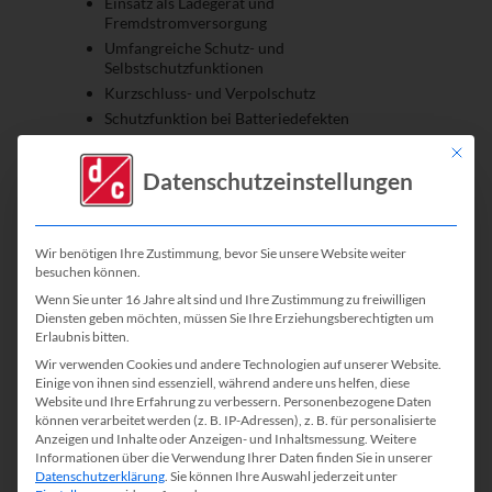
Einsatz als Ladegerät und
Fremdstromversorgung
Umfangreiche Schutz- und
Selbstschutzfunktionen
Kurzschluss- und Verpolschutz
Schutzfunktion bei Batteriedefekten
Mit die
Datenschutzeinstellungen
Wir benötigen Ihre Zustimmung, bevor Sie unsere Website weiter
besuchen können.
Wenn Sie unter 16 Jahre alt sind und Ihre Zustimmung zu freiwilligen
Diensten geben möchten, müssen Sie Ihre Erziehungsberechtigten um
Erlaubnis bitten.
Wir verwenden Cookies und andere Technologien auf unserer Website.
Einige von ihnen sind essenziell, während andere uns helfen, diese
Website und Ihre Erfahrung zu verbessern.
Personenbezogene Daten
können verarbeitet werden (z. B. IP-Adressen), z. B. für personalisierte
Anzeigen und Inhalte oder Anzeigen- und Inhaltsmessung.
Weitere
Informationen über die Verwendung Ihrer Daten finden Sie in unserer
DBL1200-14
Datenschutzerklärung
.
Sie können Ihre Auswahl jederzeit unter