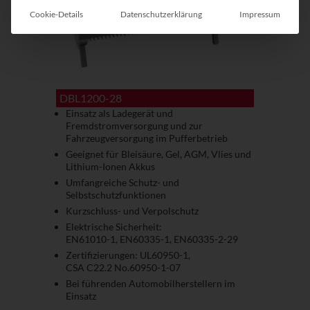
Cookie-Details
Datenschutzerklärung
Impressum
DBL1200-28
Einsatz als Ladegerät und
Fremdstromversorgung und zur
Fahrzeugversorgung im Pufferbetrieb
Geeignet für Bleisäure, Gel, AGM, Vlies und
Lithium-Ionen Akkus
Umfangreiche Schutz- und
Selbstschutzfunktionen
Kurzschluss- und Verpolschutz
Elektrische Sicherheit:
EN61010-1, EN60335-1, EN60335-2-29
Zertifizierungen: UL60950-1,
CSA C22.2 No.60950-1-07
Bei führenden Automobil­herstellern im
Einsatz