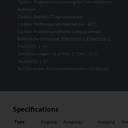
Option: Regenerationsladung bei tiefentladenen
Batterien
Option: Batterie Diagnosesystem
Option: Tieftemperaturbetrieb bis -40°C
Option: Kundenspezifische Ladeparameter
Elektrische Sicherheit: EN61010-1, EN60335-1,
EN60335-2-29
Zertifizierungen: UL60950-1, CSA C22.2
No.60950-1-07
Bei führenden Automobil­herstellern im Einsatz
Specifications
Type
Eingang
Ausgang /
Ausgang
Kat