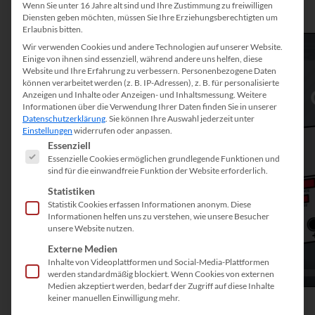
Wenn Sie unter 16 Jahre alt sind und Ihre Zustimmung zu freiwilligen
Diensten geben möchten, müssen Sie Ihre Erziehungsberechtigten um
Erlaubnis bitten.
Video-
Wir verwenden Cookies und andere Technologien auf unserer Website.
Einige von ihnen sind essenziell, während andere uns helfen, diese
Player
Website und Ihre Erfahrung zu verbessern.
Personenbezogene Daten
können verarbeitet werden (z. B. IP-Adressen), z. B. für personalisierte
Anzeigen und Inhalte oder Anzeigen- und Inhaltsmessung.
Weitere
Informationen über die Verwendung Ihrer Daten finden Sie in unserer
Datenschutzerklärung
.
Sie können Ihre Auswahl jederzeit unter
Einstellungen
widerrufen oder anpassen.
Es folgt eine Liste der Service-Gruppen, für die eine Einwill
Essenziell
Essenzielle Cookies ermöglichen grundlegende Funktionen und
sind für die einwandfreie Funktion der Website erforderlich.
Statistiken
Statistik Cookies erfassen Informationen anonym. Diese
Informationen helfen uns zu verstehen, wie unsere Besucher
unsere Website nutzen.
Externe Medien
Inhalte von Videoplattformen und Social-Media-Plattformen
werden standardmäßig blockiert. Wenn Cookies von externen
00:00
Medien akzeptiert werden, bedarf der Zugriff auf diese Inhalte
keiner manuellen Einwilligung mehr.