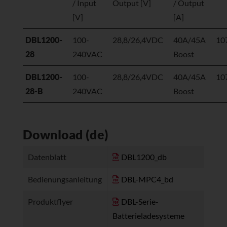
/ Input
Output [V]
/ Output
[V]
[A]
DBL1200-
100-
28,8/26,4VDC
40A/45A
10
28
240VAC
Boost
DBL1200-
100-
28,8/26,4VDC
40A/45A
10
28-B
240VAC
Boost
Download (de)
Datenblatt
DBL1200_db
Bedienungsanleitung
DBL-MPC4_bd
Produktflyer
DBL-Serie-
Batterieladesysteme