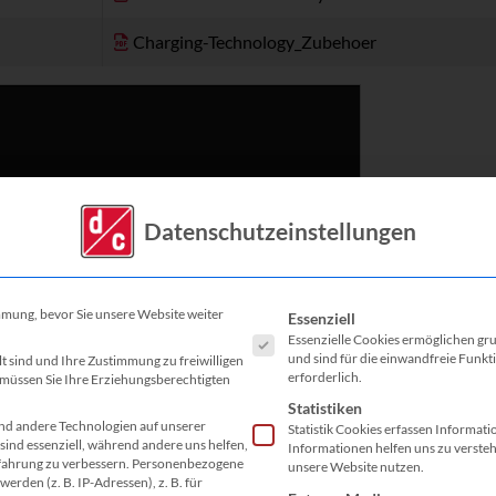
Charging-Technology_Zubehoer
Datenschutzeinstellungen
Es folgt eine Liste der Service-G
mmung, bevor Sie unsere Website weiter
Essenziell
Essenzielle Cookies ermöglichen g
und sind für die einwandfreie Funkt
lt sind und Ihre Zustimmung zu freiwilligen
erforderlich.
müssen Sie Ihre Erziehungsberechtigten
Statistiken
d andere Technologien auf unserer
Statistik Cookies erfassen Informat
sind essenziell, während andere uns helfen,
Informationen helfen uns zu verste
fahrung zu verbessern.
Personenbezogene
02:31
unsere Website nutzen.
erden (z. B. IP-Adressen), z. B. für