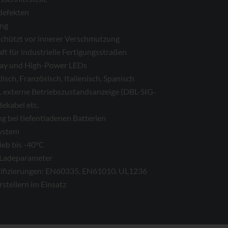
­defekten
ung
chützt vor innerer Verschmutzung
ft für industrielle Fertigungsstraßen
lay und High-Power LEDs
sch, Französisch, Italienisch, Spanisch
. externe Betriebszustandsanzeige (DBL-SIG-
dekabel etc.
g bei tiefentladenen Batterien
system
ieb bis -40°C
 Ladeparameter
ertifizierungen: EN60335, EN61010, UL1236
stellern im Einsatz