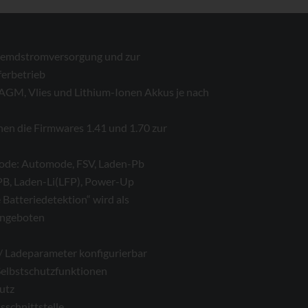
Fremdstromversorgung und zur
erbetrieb
, AGM, Vlies und Lithium-Ionen Akkus je nach
hen die Firmwares 1.41 und 1.70 zur
ode: Automode, FSV, Laden-Pb
PB, Laden-Li(LFP), Power-Up
Batteriedetektion“ wird als
angeboten
 Ladeparameter konfigurierbar
Selbstschutzfunktionen
utz
schnittstelle