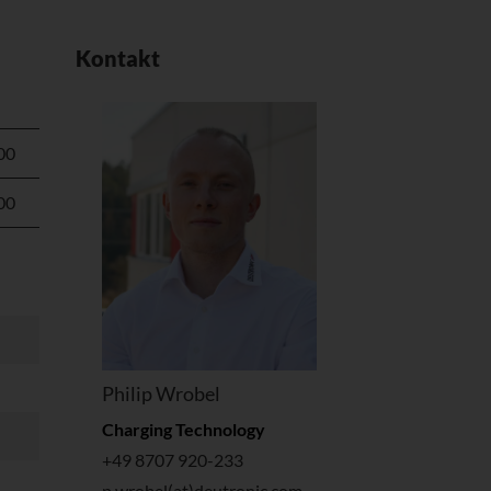
Kontakt
00
00
Philip Wrobel
Charging Technology
+49 8707 920-233
p.wrobel(at)deutronic.com