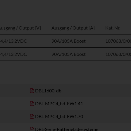
usgang / Output [V]
Ausgang / Output [A]
Kat. Nr.
14,4/13,2VDC
90A/105A Boost
107063/0/0
14,4/13,2VDC
90A/105A Boost
107068/0/0
DBL1600_db
DBL-MPC4_bd-FW1.41
DBL-MPC4_bd-FW1.70
DBL-Serie-Batterieladesysteme