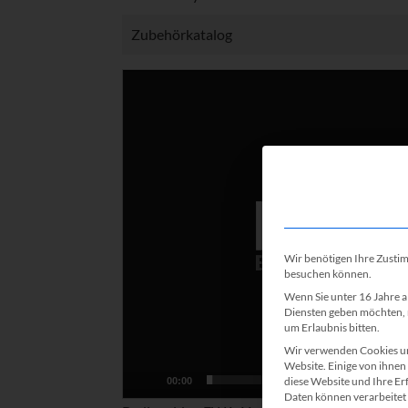
Zubehörkatalog
Video-
Player
Wir benötigen Ihre Zusti
besuchen können.
Wenn Sie unter 16 Jahre a
Diensten geben möchten, 
um Erlaubnis bitten.
Wir verwenden Cookies un
Website. Einige von ihnen 
diese Website und Ihre Er
00:00
Daten können verarbeitet w