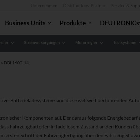
Unternehmen
Distributions-Partner
Service & Supp
Business Units
Produkte
DEUTRONICs
dler
Stromversorgungen
Motorregler
Testsysteme
g
»
DBL1600-14
ive-Batterieladesysteme sind diese weltweit bei führenden Autom
tronischer Komponenten auf. Der daraus folgende Energiebedarf s
, dass Fahrzeugbatterien in tadellosem Zustand an den Kunden ü
m ersten Schritt der Fahrzeugfertigung über den Fahrzeug Showr