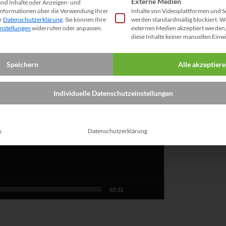
Externe Medien
und Inhalte oder Anzeigen- und
Informationen über die Verwendung Ihrer
Inhalte von Videoplattformen und S
er
Datenschutzerklärung
.
Sie können Ihre
werden standardmäßig blockiert. W
instellungen
widerrufen oder anpassen.
externen Medien akzeptiert werden, 
diese Inhalte keiner manuellen Einw
Speichern
Alle akzeptier
Individuelle Datenschutzeinstellungen
s
Datenschutzerklärung
02:31