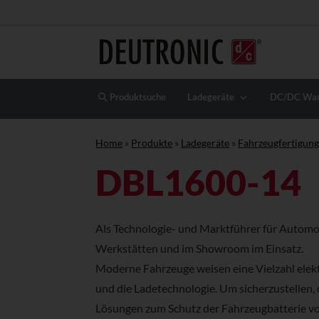
Produktsuche
Ladegeräte
DC/DC Wan
Home
»
Produkte
»
Ladegeräte
»
Fahrzeugfertigun
DBL1600-14
Als Technologie- und Marktführer für Automot
Werkstätten und im Showroom im Einsatz.
Moderne Fahrzeuge weisen eine Vielzahl elek
und die Ladetechnologie. Um sicherzustellen
Lösungen zum Schutz der Fahrzeugbatterie vo