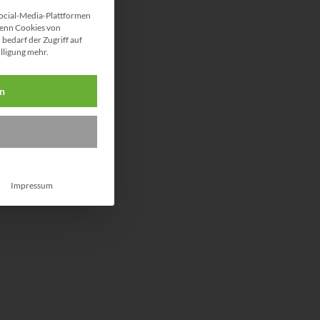
ocial-Media-Plattformen
enn Cookies von
bedarf der Zugriff auf
illigung mehr.
en
Impressum