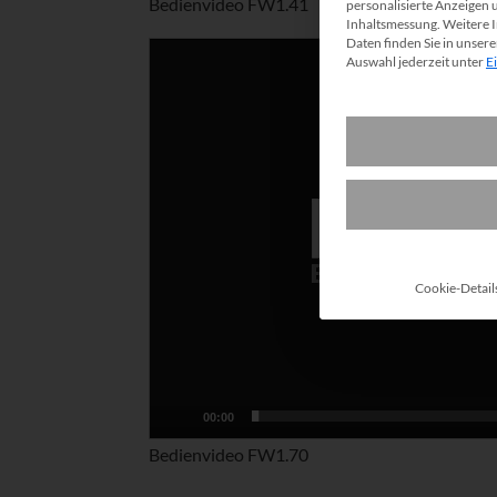
Bedienvideo FW1.41
personalisierte Anzeigen 
Inhaltsmessung.
Weitere 
Daten finden Sie in unser
Video-
Auswahl jederzeit unter
E
Player
Cookie-Detail
00:00
Bedienvideo FW1.70