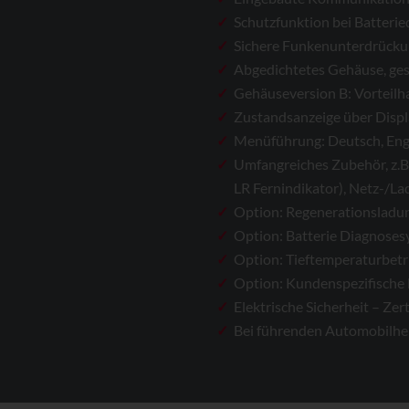
Schutzfunktion bei Batterie
Sichere Funkenunterdrück
Abgedichtetes Gehäuse, ges
Gehäuseversion B: Vorteilha
Zustandsanzeige über Disp
Menüführung: Deutsch, Engli
Umfangreiches Zubehör, z.B
LR Fernindikator), Netz-/La
Option: Regenerationsladun
Option: Batterie Diagnose
Option: Tieftemperaturbetr
Option: Kundenspezifische
Elektrische Sicherheit – Z
Bei führenden Automobil­her