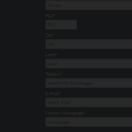
PLZ*
Ort*
Land*
Telefon*
E-Mail*
Firmen-Homepage*