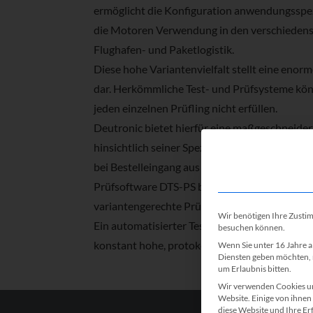
ermöglicht die Konfiguration anwendungsspez
die Motoren Verwendung in den verschiedenst
Flughafen- und Paketlogistik.
Diese hohe Variantenvielfalt stellt eine eno
dar. Herkömmliche Test- und Prüfsysteme könn
jeden einzelnen Prüfling nicht erfüllen.
Deutronic bietet hierfür eine maßgeschneider
hinsichtlich seiner Spezifikation individuell
®
bei Bestelleingang aus dem SAP
ERP System a
Prüfsoftware DTS-PS berechnet daraufhin einen
variantengerechte Prüfung.
Wir benötigen Ihre Zusti
Ein automatisierter Test- und Prüfprozess lös
besuchen können.
konstant hohe, protokollierte Produktqualität
Wenn Sie unter 16 Jahre a
Diensten geben möchten, 
um Erlaubnis bitten.
Wir verwenden Cookies un
Website. Einige von ihnen 
diese Website und Ihre Er