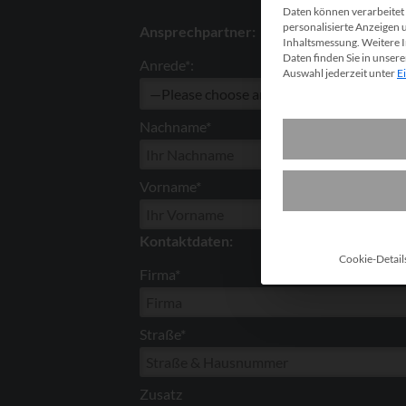
Daten können verarbeitet w
personalisierte Anzeigen 
Ansprechpartner:
Inhaltsmessung.
Weitere 
Daten finden Sie in unser
Anrede*:
Auswahl jederzeit unter
E
Nachname*
Vorname*
Kontaktdaten:
Cookie-Detail
Firma*
Straße*
Zusatz