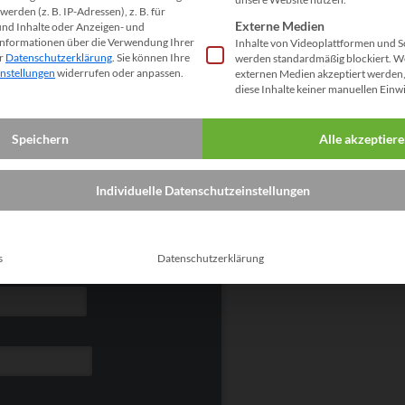
erden (z. B. IP-Adressen), z. B. für
Externe Medien
und Inhalte oder Anzeigen- und
Nachricht:
Informationen über die Verwendung Ihrer
Inhalte von Videoplattformen und S
er
Datenschutzerklärung
.
Sie können Ihre
werden standardmäßig blockiert. W
instellungen
widerrufen oder anpassen.
externen Medien akzeptiert werden, 
diese Inhalte keiner manuellen Einw
Speichern
Alle akzeptier
Individuelle Datenschutzeinstellungen
s
Datenschutzerklärung