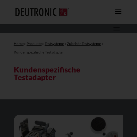
Home
»
Produkte
»
Testsysteme
»
Zubehör Testsysteme
»
Kundenspezifische Testadapter
Kundenspezifische
Testadapter