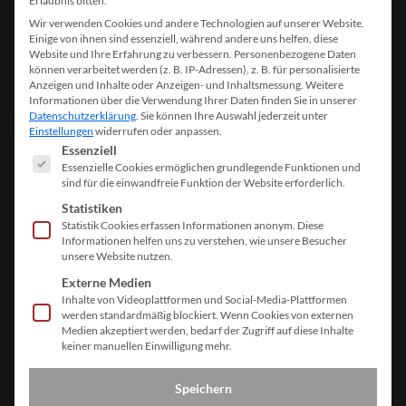
Erlaubnis bitten.
Wir verwenden Cookies und andere Technologien auf unserer Website.
Firma*
Einige von ihnen sind essenziell, während andere uns helfen, diese
Website und Ihre Erfahrung zu verbessern.
Personenbezogene Daten
können verarbeitet werden (z. B. IP-Adressen), z. B. für personalisierte
Straße*
Anzeigen und Inhalte oder Anzeigen- und Inhaltsmessung.
Weitere
Informationen über die Verwendung Ihrer Daten finden Sie in unserer
Datenschutzerklärung
.
Sie können Ihre Auswahl jederzeit unter
Einstellungen
widerrufen oder anpassen.
Es folgt eine Liste der Service-Gruppen, für die eine Einwill
Zusatz
Essenziell
Essenzielle Cookies ermöglichen grundlegende Funktionen und
sind für die einwandfreie Funktion der Website erforderlich.
PLZ*
Statistiken
Statistik Cookies erfassen Informationen anonym. Diese
Informationen helfen uns zu verstehen, wie unsere Besucher
unsere Website nutzen.
Ort*
Externe Medien
Inhalte von Videoplattformen und Social-Media-Plattformen
werden standardmäßig blockiert. Wenn Cookies von externen
Land*
Medien akzeptiert werden, bedarf der Zugriff auf diese Inhalte
keiner manuellen Einwilligung mehr.
Telefon*
Speichern