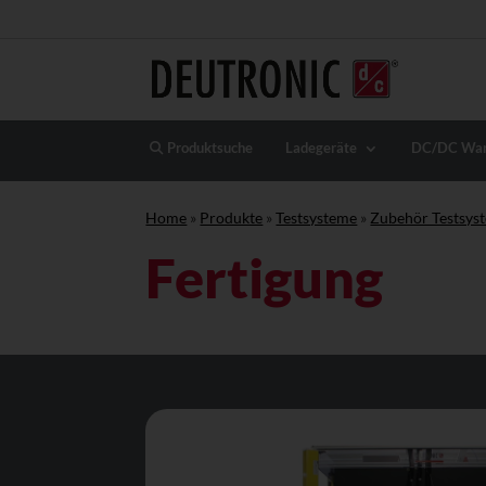
Produktsuche
Ladegeräte
DC/DC Wan
Home
»
Produkte
»
Testsysteme
»
Zubehör Testsys
Fertigung