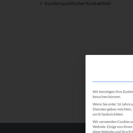
Kundenspezifisches Kontaktfeld
Wir benötigen Ihre Zusti
besuchen können.
Wenn Sie unter 16 Jahre a
Diensten geben möchten, 
um Erlaubnis bitten.
Wir verwenden Cookies un
Website. Einige von ihnen 
diese Website und Ihre Er