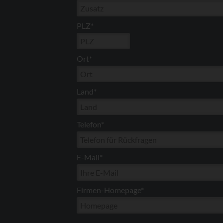
PLZ*
Ort*
Land*
Telefon*
E-Mail*
Firmen-Homepage*