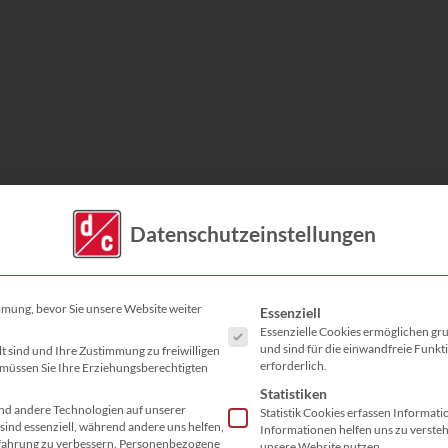
Datenschutzeinstellungen
Es folgt eine Liste der Service-G
mmung, bevor Sie unsere Website weiter
Essenziell
Essenzielle Cookies ermöglichen g
und sind für die einwandfreie Funkt
lt sind und Ihre Zustimmung zu freiwilligen
erforderlich.
müssen Sie Ihre Erziehungsberechtigten
Statistiken
d andere Technologien auf unserer
Statistik Cookies erfassen Informat
sind essenziell, während andere uns helfen,
Informationen helfen uns zu verste
fahrung zu verbessern.
Personenbezogene
unsere Website nutzen.