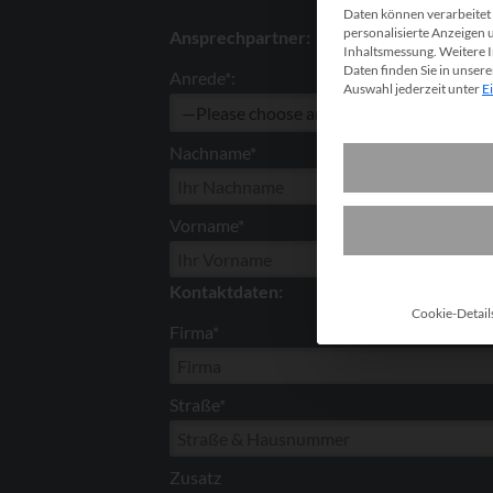
Daten können verarbeitet w
personalisierte Anzeigen 
Ansprechpartner:
Inhaltsmessung.
Weitere 
Daten finden Sie in unser
Anrede*:
Auswahl jederzeit unter
E
Nachname*
Vorname*
Kontaktdaten:
Cookie-Detail
Firma*
Straße*
Zusatz