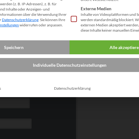
erden (z. B. IP-Adressen), z. B. für
Externe Medien
und Inhalte oder Anzeigen- und
Nachricht:
Informationen über die Verwendung Ihrer
Inhalte von Videoplattformen und S
er
Datenschutzerklärung
.
Sie können Ihre
werden standardmäßig blockiert. W
instellungen
widerrufen oder anpassen.
externen Medien akzeptiert werden, 
diese Inhalte keiner manuellen Einw
Speichern
Alle akzeptier
Individuelle Datenschutzeinstellungen
s
Datenschutzerklärung