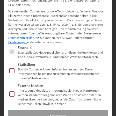
Diensten geben möchten, müssen Sie Ihre Erziehungsberechtigten um
Erlaubnis bitten.
Geschlecht,
Wir verwenden Cookies und andere Technologien auf unserer Website.
Nationalität, ethnischer
Einige von ihnen sind essenziell, während andere uns helfen, diese
Website und Ihre Erfahrung zu verbessern.
Personenbezogene Daten
und sozialer Herkunft,
können verarbeitet werden (z. B. IP-Adressen), z. B. für personalisierte
Religion, Alter oder
Anzeigen und Inhalte oder Anzeigen- und Inhaltsmessung.
Weitere
Informationen über die Verwendung Ihrer Daten finden Sie in unserer
sexueller Orientierung.
Datenschutzerklärung
.
Sie können Ihre Auswahl jederzeit unter
Einstellungen
widerrufen oder anpassen.
Es folgt eine Liste der Service-Gruppen, für die eine Einwill
Download
Essenziell
Essenzielle Cookies ermöglichen grundlegende Funktionen und
Qualitätsfachkraft
sind für die einwandfreie Funktion der Website erforderlich.
(m/w/d)
Statistiken
Statistik Cookies erfassen Informationen anonym. Diese
Informationen helfen uns zu verstehen, wie unsere Besucher
unsere Website nutzen.
Externe Medien
←
CNC-Programmierer (m/w/d)
Inhalte von Videoplattformen und Social-Media-Plattformen
werden standardmäßig blockiert. Wenn Cookies von externen
Medien akzeptiert werden, bedarf der Zugriff auf diese Inhalte
keiner manuellen Einwilligung mehr.
Speichern