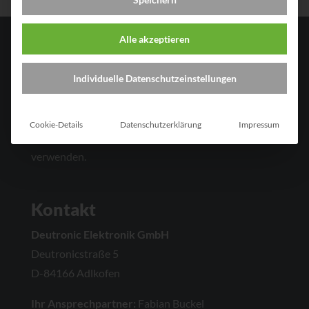
Alle akzeptieren
Bewerben Sie sich jetzt!
Individuelle Datenschutzeinstellungen
Um sich für eine Stelle zu bewerben, senden Sie uns
bitte Ihre Bewerbungsunterlagen als PDF. Sie
Cookie-Details
Datenschutzerklärung
Impressum
können auch das untenstehende Formular
verwenden.
Kontakt
Deutronic Elektronik GmbH
Deutronicstraße 5
D-84166 Adlkofen
Ihr Ansprechpartner:
Fabian Buckel