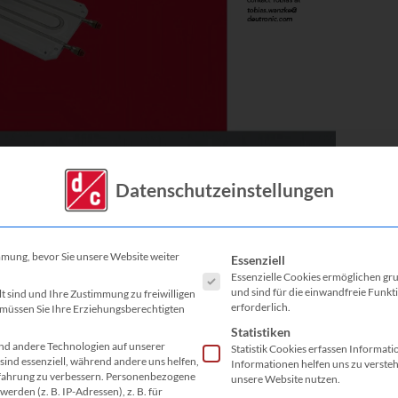
Datenschutzeinstellungen
tems
Es folgt eine Liste der Service-G
mmung, bevor Sie unsere Website weiter
Essenziell
nt Systems
Essenzielle Cookies ermöglichen g
und sind für die einwandfreie Funkt
lt sind und Ihre Zustimmung zu freiwilligen
erforderlich.
müssen Sie Ihre Erziehungsberechtigten
Statistiken
seren Thermal Management Lösungen!
d andere Technologien auf unserer
Statistik Cookies erfassen Informat
sind essenziell, während andere uns helfen,
Informationen helfen uns zu verste
hema finden Sie hier:
fahrung zu verbessern.
Personenbezogene
unsere Website nutzen.
erden (z. B. IP-Adressen), z. B. für