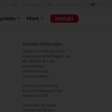
ort
News
Downloads
Login
Länderauswahl
DE
EN
ystems
More
Kontakt
Deutronic USA erweitert
Aktuelle Meldungen:
seine Geschäftstätigkeit, um
Deutronic USA erweitert
die nächste Ära der
seine Geschäftstätigkeit, um
industriellen
die nächste Ära der
Elektrifizierung
industriellen
voranzutreiben
Elektrifizierung
voranzutreiben
Julia Lumm wird Key
Account Managerin bei
Julia Lumm wird Key
Deutronic USA
Account Managerin bei
Deutronic USA
Deutronic ist neues
Mitglied im BDSV –
Deutronic ist neues
Verantwortung trifft
Mitglied im BDSV –
Technologie