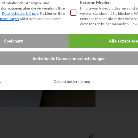
Externe Medien
und Inhalte oder Anzeigen- und
Informationen über die Verwendung Ihrer
Inhalte von Videoplattformen und S
er
Datenschutzerklärung
.
Sie können Ihre
werden standardmäßig blockiert. W
instellungen
widerrufen oder anpassen.
externen Medien akzeptiert werden, 
diese Inhalte keiner manuellen Einw
Speichern
Alle akzeptier
Individuelle Datenschutzeinstellungen
s
Datenschutzerklärung