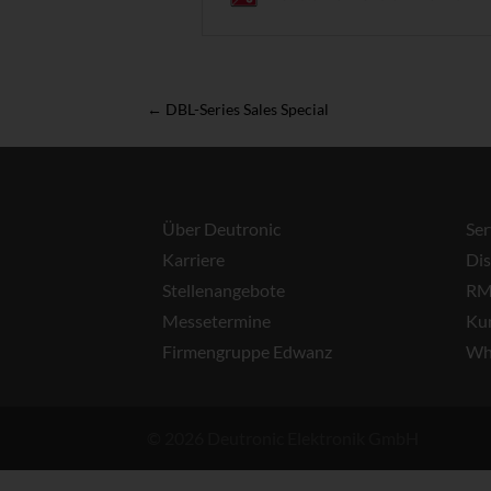
←
DBL-Series Sales Special
Über Deutronic
Ser
Karriere
Dis
Stellenangebote
RM
Messetermine
Ku
Firmengruppe Edwanz
Wh
© 2026 Deutronic Elektronik GmbH