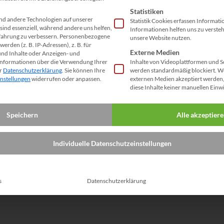
Statistiken
d andere Technologien auf unserer
Statistik Cookies erfassen Informat
sind essenziell, während andere uns helfen,
Informationen helfen uns zu verste
fahrung zu verbessern.
Personenbezogene
unsere Website nutzen.
erden (z. B. IP-Adressen), z. B. für
Externe Medien
und Inhalte oder Anzeigen- und
Informationen über die Verwendung Ihrer
Inhalte von Videoplattformen und S
er
Datenschutzerklärung
.
Sie können Ihre
werden standardmäßig blockiert. W
instellungen
widerrufen oder anpassen.
externen Medien akzeptiert werden, 
diese Inhalte keiner manuellen Einw
Speichern
Alle akzeptier
Individuelle Datenschutzeinstellungen
s
Datenschutzerklärung