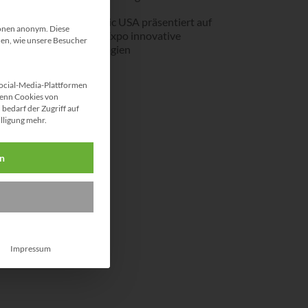
Deutronic USA präsentiert auf
ionen anonym. Diese
der iVT Expo innovative
hen, wie unsere Besucher
Technologien
ocial-Media-Plattformen
enn Cookies von
bedarf der Zugriff auf
illigung mehr.
en
Impressum