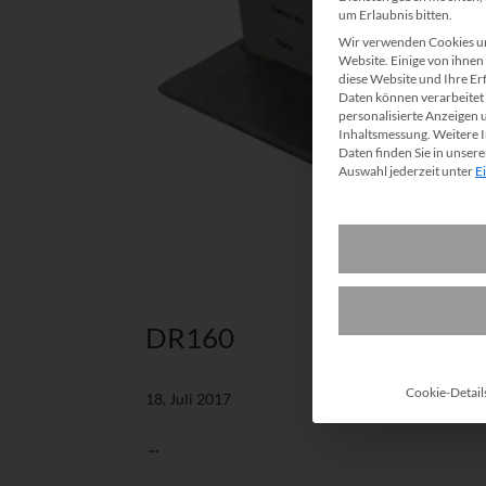
um Erlaubnis bitten.
Wir verwenden Cookies un
Website. Einige von ihnen 
diese Website und Ihre Er
Daten können verarbeitet w
personalisierte Anzeigen 
Inhaltsmessung.
Weitere 
Daten finden Sie in unser
Auswahl jederzeit unter
E
DR160
Cookie-Detail
18. Juli 2017
...