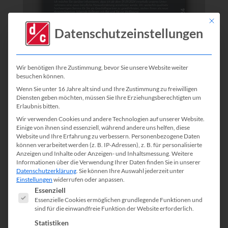
Mit die
Datenschutzeinstellungen
Wir benötigen Ihre Zustimmung, bevor Sie unsere Website weiter
besuchen können.
Wenn Sie unter 16 Jahre alt sind und Ihre Zustimmung zu freiwilligen
Diensten geben möchten, müssen Sie Ihre Erziehungsberechtigten um
Erlaubnis bitten.
Wir verwenden Cookies und andere Technologien auf unserer Website.
Einige von ihnen sind essenziell, während andere uns helfen, diese
Website und Ihre Erfahrung zu verbessern.
Personenbezogene Daten
können verarbeitet werden (z. B. IP-Adressen), z. B. für personalisierte
Anzeigen und Inhalte oder Anzeigen- und Inhaltsmessung.
Weitere
Informationen über die Verwendung Ihrer Daten finden Sie in unserer
Datenschutzerklärung
.
Sie können Ihre Auswahl jederzeit unter
Einstellungen
widerrufen oder anpassen.
DOWNLOAD
Es folgt eine Liste der Service-Gruppen, für die eine Einwill
Essenziell
Essenzielle Cookies ermöglichen grundlegende Funktionen und
sind für die einwandfreie Funktion der Website erforderlich.
Statistiken