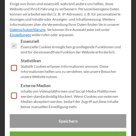
Einige von ihnen sind essenziell, während andere uns helfen, diese
Website und Ihre Erfahrung zu verbessern.
Personenbezogene Daten
können verarbeitet werden (z. B. IP-Adressen), z. B. für personalisierte
Anzeigen und Inhalte oder Anzeigen- und Inhaltsmessung.
Weitere
Informationen über die Verwendung Ihrer Daten finden Sie in unserer
Datenschutzerklärung
.
Sie können Ihre Auswahl jederzeit unter
Einstellungen
widerrufen oder anpassen.
Es folgt eine Liste der Service-Gruppen, für die eine Einwill
Essenziell
Essenzielle Cookies ermöglichen grundlegende Funktionen und
sind für die einwandfreie Funktion der Website erforderlich.
Statistiken
Statistik Cookies erfassen Informationen anonym. Diese
Informationen helfen uns zu verstehen, wie unsere Besucher
unsere Website nutzen.
Externe Medien
Inhalte von Videoplattformen und Social-Media-Plattformen
werden standardmäßig blockiert. Wenn Cookies von externen
DOWNLOAD
Medien akzeptiert werden, bedarf der Zugriff auf diese Inhalte
keiner manuellen Einwilligung mehr.
Speichern
Newsletter August 2024