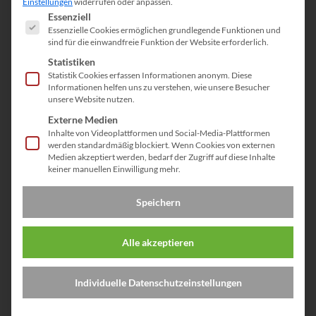
Einstellungen
widerrufen oder anpassen.
Es folgt eine Liste der Service-Gruppen, für die eine Einwill
Essenziell
Essenzielle Cookies ermöglichen grundlegende Funktionen und
sind für die einwandfreie Funktion der Website erforderlich.
Statistiken
Statistik Cookies erfassen Informationen anonym. Diese
Informationen helfen uns zu verstehen, wie unsere Besucher
unsere Website nutzen.
Externe Medien
Inhalte von Videoplattformen und Social-Media-Plattformen
DOWNLOAD
werden standardmäßig blockiert. Wenn Cookies von externen
Medien akzeptiert werden, bedarf der Zugriff auf diese Inhalte
keiner manuellen Einwilligung mehr.
Speichern
Aktuelle Meldungen:
Deutronic USA präsentiert „Innovation und
Chancen“ – gewinnen Sie einen kostenlosen
Alle akzeptieren
DC/DC-Wandler auf der iVT Expo
Deutronic USA erweitert seine Geschäftstätigkeit,
Individuelle Datenschutzeinstellungen
um die nächste Ära der industriellen Elektrifizierung
voranzutreiben