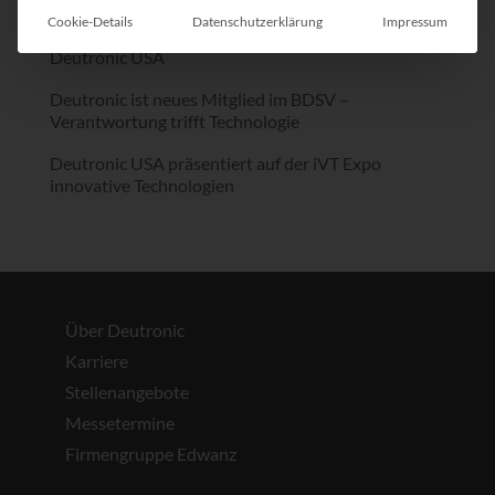
Cookie-Details
Datenschutzerklärung
Impressum
Julia Lumm wird Key Account Managerin bei
Deutronic USA
Deutronic ist neues Mitglied im BDSV –
Verantwortung trifft Technologie
Deutronic USA präsentiert auf der iVT Expo
innovative Technologien
Über Deutronic
Karriere
Stellenangebote
Messetermine
Firmengruppe Edwanz