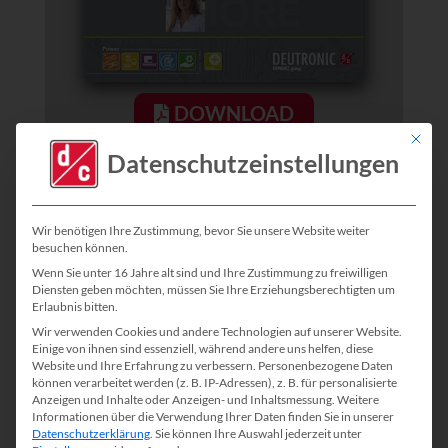
DOWNLOAD
Mit die
Datenschutzeinstellungen
Newsletter August 2024
Wir benötigen Ihre Zustimmung, bevor Sie unsere Website weiter
besuchen können.
Wenn Sie unter 16 Jahre alt sind und Ihre Zustimmung zu freiwilligen
Diensten geben möchten, müssen Sie Ihre Erziehungsberechtigten um
Erlaubnis bitten.
Wir verwenden Cookies und andere Technologien auf unserer Website.
Einige von ihnen sind essenziell, während andere uns helfen, diese
Website und Ihre Erfahrung zu verbessern.
Personenbezogene Daten
können verarbeitet werden (z. B. IP-Adressen), z. B. für personalisierte
Anzeigen und Inhalte oder Anzeigen- und Inhaltsmessung.
Weitere
Informationen über die Verwendung Ihrer Daten finden Sie in unserer
Datenschutzerklärung
.
Sie können Ihre Auswahl jederzeit unter